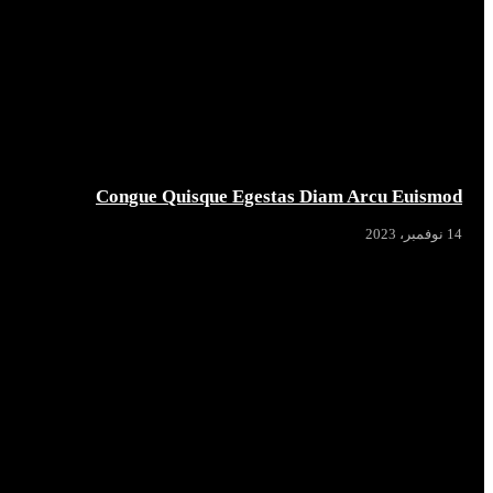
Congue Quisque Egestas Diam Arcu Euismod
14 نوفمبر، 2023