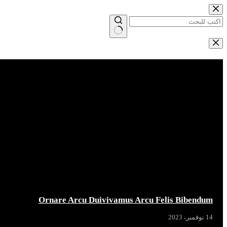
التجاوز
إلى
المحتوى
لا
توجد
Breaking News
نتائج
Ornare Arcu Duivivamus Arcu Felis Bibendum
14 نوفمبر، 2023