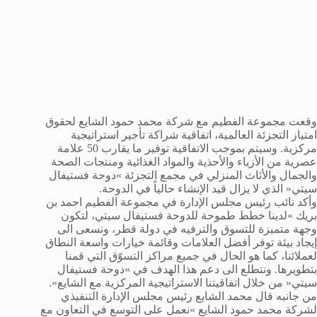
وقعت مجموعة الفطيم مع شركة محمد حمود الشايع لحقوق
امتياز التجزئة العالمية، اتفاقية شراكة تأجير استراتيجية
مركزية. وسيتم بموجب الاتفاقية توفير ما يقارب 50 علامة
عصرية من الأزياء والأحذية والمواد الغذائية ومنتجات الصحة
والجمال والأثاث المنزلي في مجمع التجزئة »دوحة فستيفال
سيتي« الذي لا يزال قيد الإنشاء حالياً في الدوحة.
وأكد نائب رئيس مجلس الإدارة في مجموعة الفطيم احمد بن
بريك »لدينا خطط طموحة للدوحة فستيفال سيتي، لتكون
وجهة متميزة للتسوق والترفيه في دولة قطر، ونسعى الى
إيجاد بيئة توفر أفضل العلامات وقائمة خيارات واسعة النطاق
لعملائنا، كما هو الحال في جميع مراكز التسوّق التي قمنا
بتطويرها. ونتطلع الى دعم هذا الهدف في »دوحة فستيفال
سيتي« من خلال اتفاقيتنا الاستراتيجية المركزية مع الشايع«.
من جانبه قال محمد الشايع رئيس مجلس الإدارة التنفيذي
لشركة محمد حمود الشايع »نعمل على التوسع في التعاون مع