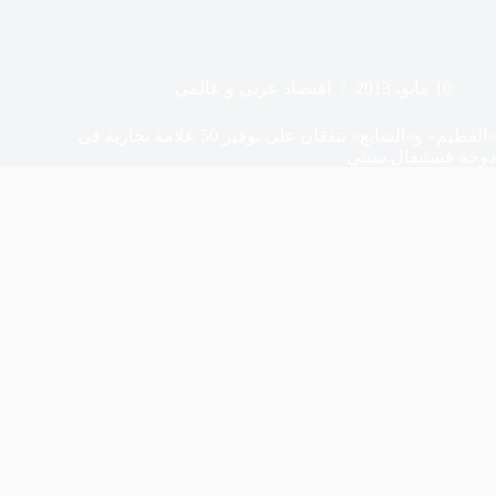
10 مايو، 2013
اقتصاد عربي و عالمي
»الفطيم« و»الشايع« تتفقان على توفير 50 علامة تجارية في
دوحة فستيفال سيتي