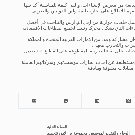
سابعة من معرض الإنشاءات، وألقى كلمة للمناسبة أكد فيها
مهم للاطلاع على تجارب المقاولين الدوليين والتعريف
يشمل حلقات حوارية من أجل التدارس والتباحث في أفضل
ات الذي يشكل محركاً رئيساً لجميع القطاعات الاقتصادية
 مشاركة وفود من الإمارات العربية المتحدة والمملكة
خبرات والتجارب معها«.
ات دون 150 متراً مكعباً ومراعاة الحفاظ على بقاء الضريبة المقطوعة على القطاع عند تعديل
رض مستطلعة عن أحدث انجازات مؤسساتهم وشركاتهم العاملة
 مقابلات مشوقة وهادفة
.
ال
مقالة
التالية
الوفاء والتقدير لمؤسس مجموعة بن لادن تتجسد