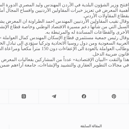
افتتح وزير الشؤون البلدية في الأردن المهندس وليد المصري الدورة ال
أهمية المعرض في تعزيز خبرات المقاولين الأردنيين وافساح المجال أما
بقطاع المقاولات الأردني.
وقال نقيب المقاولين الأردنيين المهندس احمد الطراونة ان المعرض 
السبل التي من شأنها دعم مسيرة الاقتصاد الوطني وخاصة قطاع الإنشاء
الأخرى والقطاعات المساندة له والمرتبطة به.
وقال رئيس جمعية مستثمري قطاع الإسكان المهندس كمال العواملة »ان
العربية السعودية ومن دول روسيا الاتحادية وتركيا ستؤدي الى تبادل ال
وطالب العواملة بالعودة الى الإعفاء
قانون ضريبة الدخل.
هذا والتقت »البيان الإقتصادية« عدداً من المشاركين بفعاليات المع
في مجالات التطوير العقاري والتشييد والإنشاءات، جامعة آراءهم ضمن
ال
مقالة
السابقة