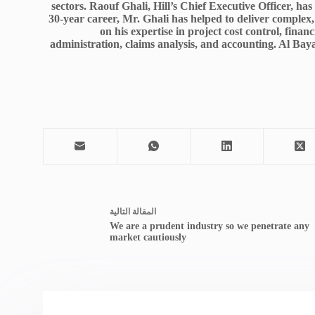
sectors. Raouf Ghali, Hill’s Chief Executive Officer, h
30-year career, Mr. Ghali has helped to deliver complex, 
on his expertise in project cost control, fin
administration, claims analysis, and accounting. Al Ba
ال
مقالة
التالية
We are a prudent industry so we penetrate any
market cautiously