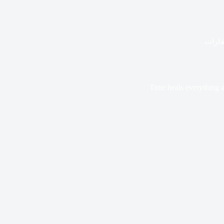
ارات
Time heals everything a