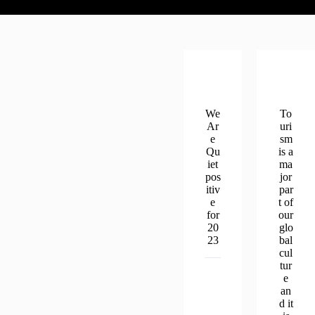
We
To
Ar
uri
e
sm
Qu
is a
iet
ma
pos
jor
itiv
par
e
t of
for
our
20
glo
23
bal
cul
tur
e
an
d it