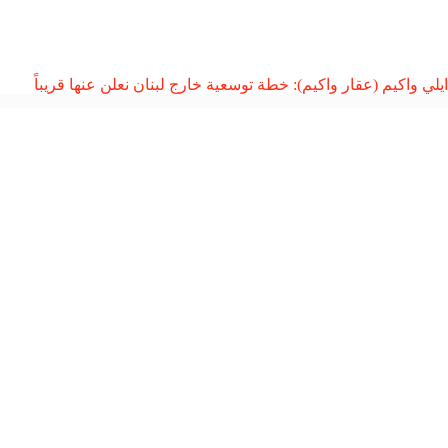
ايلي واكيم (عقار واكيم): خطة توسعية خارج لبنان نعلن عنها قريباً