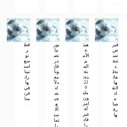
قبر
هيئ
بور
قط
ص
ة
ما
ر
تس
الأم
تص
تو
تنج
م
در
سع
د
الم
قان
است
بحل
تح
وناً
ثما
فائ
دة:
مع
رات
22
ها
دلاً
ها
0
لانق
لت
في
ملي
اذ
ش
فرن
ون
م
جي
سا
امر
صا
ع
أة
رف
الا
غير
ها
ست
قاد
ثما
را
را