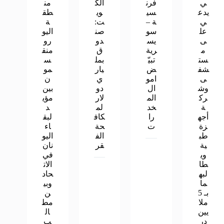
ي
فرن
الك
من
يدع
سي
وي
طق
ي
ة –
ت:
ة
عل
سو
صن
اليو
ى
يس
دو
رو
م
رية
ق
منق
ست
تبيّ
بمل
س
شف
ض
يار
مو
ى
امو
ي
ن
وش
ال
دو
بين
رك
الم
لار
مؤي
ة
خد
لم
د
أجه
را
كاف
لبق
زة
ت
حة
اء
طب
الف
اليو
ية
قر
نان
وي
في
طا
الات
لبه
حاد
ما
وبي
بـ 5
ن
ملا
مط
يين
ال
در
ب