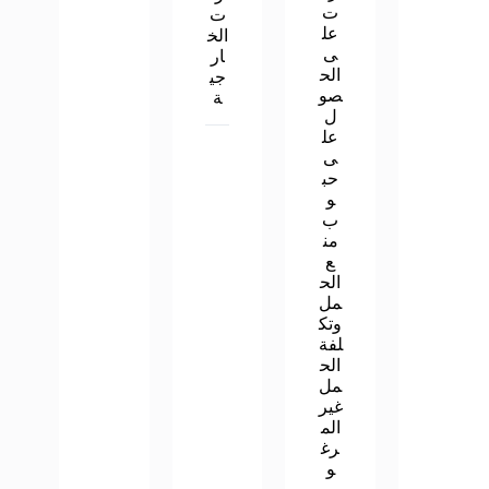
ت
ت
عل
الخ
ى
ار
الح
جي
صو
ة
ل
عل
ى
حب
و
ب
من
ع
الح
مل
وتك
لفة
الح
مل
غير
الم
رغ
و