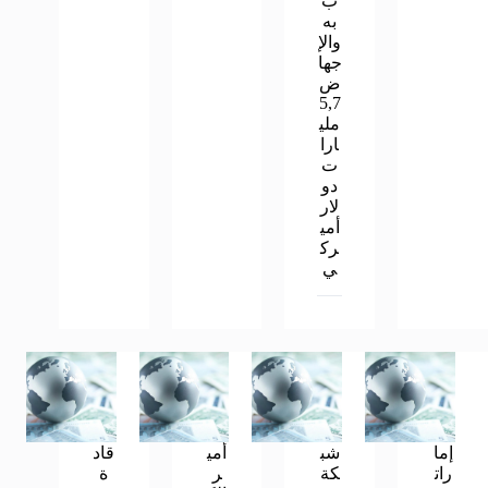
ب
به
والإ
جها
ض
5,7
ملي
ارا
ت
دو
لار
أمي
رك
ي
إما
شب
أمي
قاد
رات
كة
ر
ة