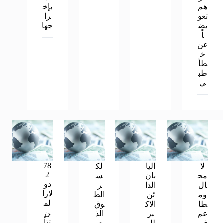
هم
بإخ
تعو
را
يض
جها
اً
عن
خ
طأ
طب
ي
78
لا
اليا
لك
2
مح
بان
س
دو
ال
الدا
ر
لارا
وم
ئن
الط
لم
طا
الاك
وق
ن
عم
بر
الذ
تتأ
في
للو
ي