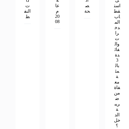
ى
ال
ة
دا
است
ص
عا
ت
قط
حة
م
النف
20
اب
ط
08
الم
دخ
را
ت
وال
فائ
دة
3
بال
مئ
ة
مع
فاة
من
ض
ريب
ة
الد
خل
؟