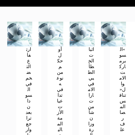
»ال
اثبا
أو
ارت
سو
ت
ل
فا
برم
الخ
حك
ع
ارك
طأ
م
الت
ت
الط
من
ض
الام
بي
نوع
خم
وا
في
ه
في
ل«
الام
في
ال
تناف
ارا
تدا
سو
س
ت
عيا
دا
الم
من
ت
ن
صا
شأ
الأز
بعد
ر
ن
مة
ترا
ف
وزا
الم
جع
عل
رة
الي
وار