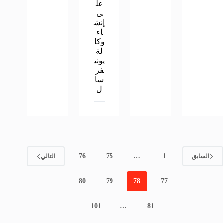
عل
ى
إنش
اء
وكا
لة
يوني
فر
سا
ل
76
75
…
1
السابق
التالي
80
79
78
77
101
…
81