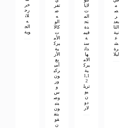
خر
م
لايا
تفر
رح
ص
ت
ض
لات
ر
الم
ه
ه
بعد
تح
الو
الج
الثا
دة
كالا
وية
نية
قيم
ت
ع
ة
الأم
ش
سن
يرك
رة
دات
ية
ليلا
ها
الأر
الام
بع
يرك
أمي
ية
ركي
1,1
ون
2
ور
تريل
و
يو
س
ن
وص
دو
يني
لار
ون
يتف
قو
ن