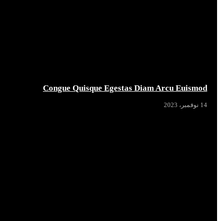
Congue Quisque Egestas Diam Arcu Euismod
14 نوفمبر، 2023