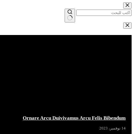
التجاوز
إلى
المحتوى
لا
توجد
Breaking News
نتائج
Ornare Arcu Duivivamus Arcu Felis Bibendum
14 نوفمبر، 2023