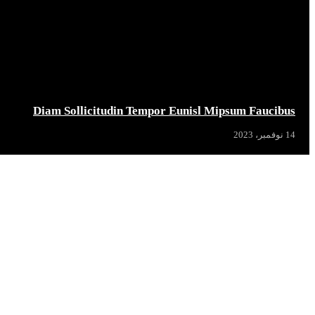
Diam Sollicitudin Tempor Eunisl Mipsum Faucibus
14 نوفمبر، 2023