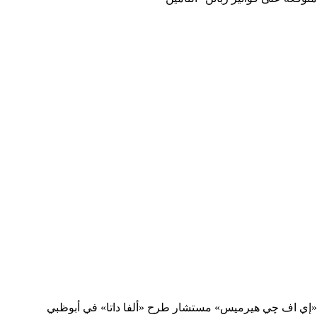
«إي اف چي هيرميس» مستشار طرح «ألفا داتا» في أبوظبي