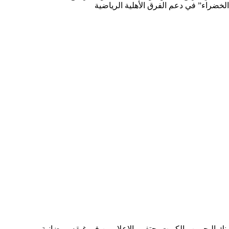
الخضراء” في دعم الفرق الأهلية الرياضية
بنك البحرين والكويت يحتفي بالإعلاميين في غبقه رمضانية