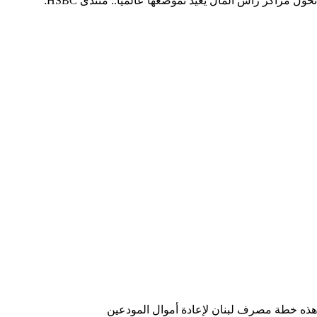
تحول مراكز رأس المال يعيد تموضعها عالمياً.. منتدى HSBC:
هذه خطة مصرف لبنان لإعادة أموال المودعين