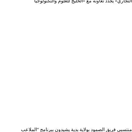
التجاري» يُجدّد تعاونه مع «الخليج للعلوم والتكنولوجيا
منتسبي فريق الصمود بولاية بدية يشيدون ببرنامج “الملاعب