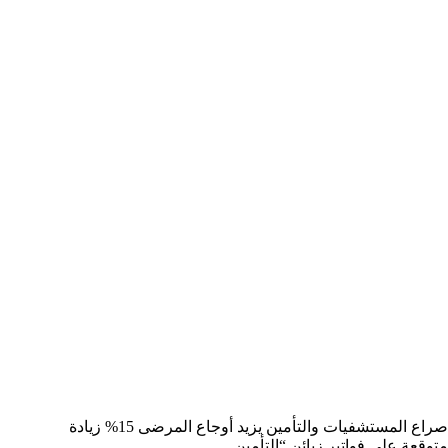
صراع المستشفيات والتأمين يزيد أوجاع المرضى 15% زيادة
متوقعة على فواتير زبائن “التأمين