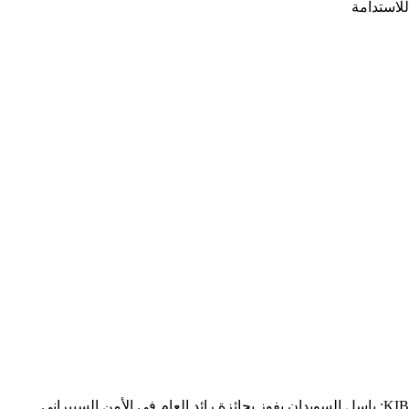
للاستدامة
KIB: باسل السويدان يفوز بجائزة رائد العام في الأمن السيبراني