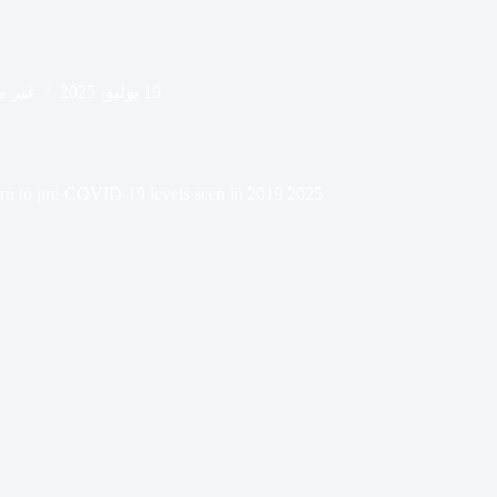
19 يوليو، 2025
غير 
2025 marks the first true return to pre-COVID-19 levels seen in 2019