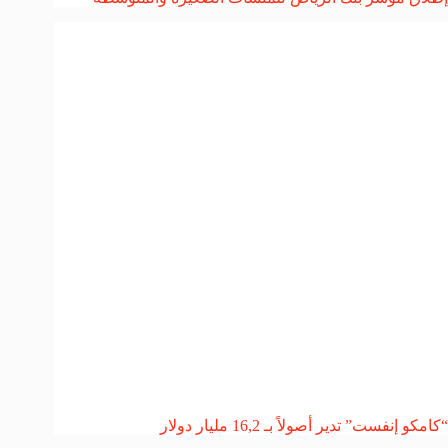
“كامكو إنفست” تدير أصولاً بـ 16,2 مليار دولار