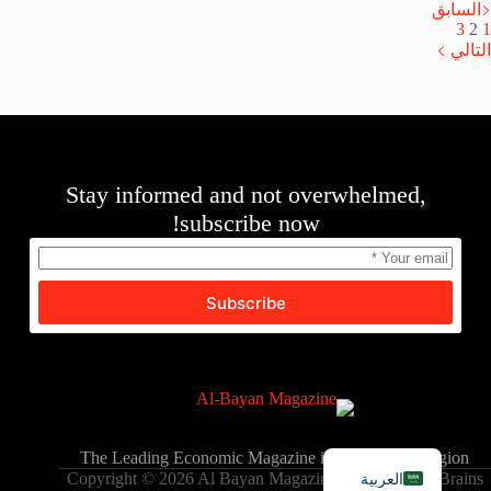
السابق
3
2
1
التالي
Stay informed and not overwhelmed,
subscribe now!
Subscribe
English
The Leading Economic Magazine in the MENA Region
العربية
Copyright © 2026 Al Bayan Magazine - Powered by Brains