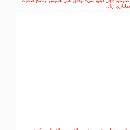
عمومية «جي دبليو سي» توافق على تأسيس برنامج صكوك
بملياري ريال