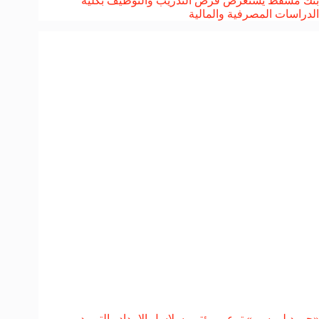
بنك مسقط يستعرض فرص التدريب والتوظيف بكلية
الدراسات المصرفية والمالية
«جي دبليو سي» ترعى مؤتمر سلاسل الإمداد والتوريد