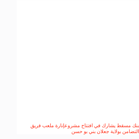
بنك مسقط يشارك في افتتاح مشروعإنارة ملعب فريق
التضامن بولاية جعلان بني بو حسن