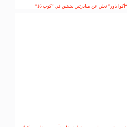
“أكوا باور” تعلن عن مبادرتين بيئيتين في “كوب 16”