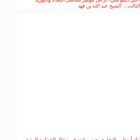
الثالث… الشيخ عبد الله بن فهد
بنك أبوظبي التجاري يعزز ريادته في مجال الحوكمة البيئية