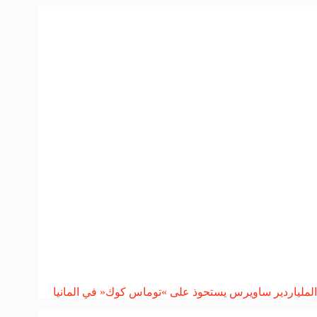
الملياردير ساويرس يستحوذ على »توماس كوك« في المانيا