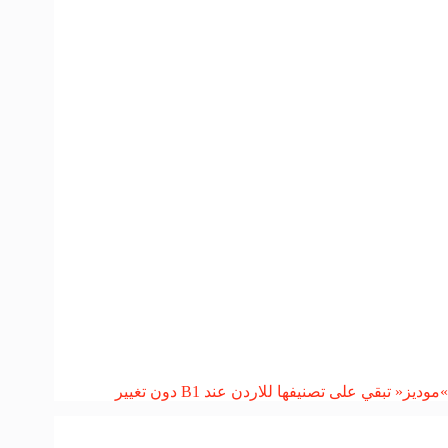
»موديز« تبقي على تصنيفها للاردن عند B1 دون تغيير