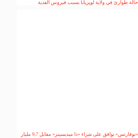
حالة طوارئ في ولاية لويزيانا بسبب فيروس الفدية
»نوفارتس« توافق على شراء »ذا ميديسينز« مقابل 9,7 مليار