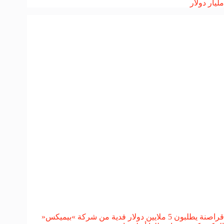
مليار دولار
قراصنة يطلبون 5 ملايين دولار فدية من شركة »بيميكس«