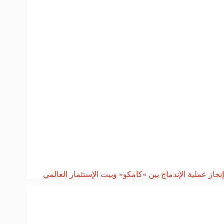
إنجاز عملية الإندماج بين »كامكو« وبيت الإستثمار العالمي