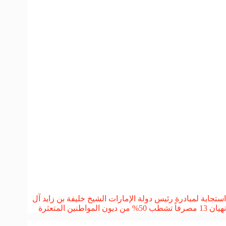
استجابة لمبادرة رئيس دولة الإمارات الشيخ خليفة بن زايد آل
نهيان 13 مصرفاً تشطب 50% من ديون المواطنين المتعثرة