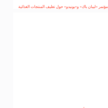
مؤتمر »ليبان باك« و»يونيدو« حول تغليف المنتجات الغذائية