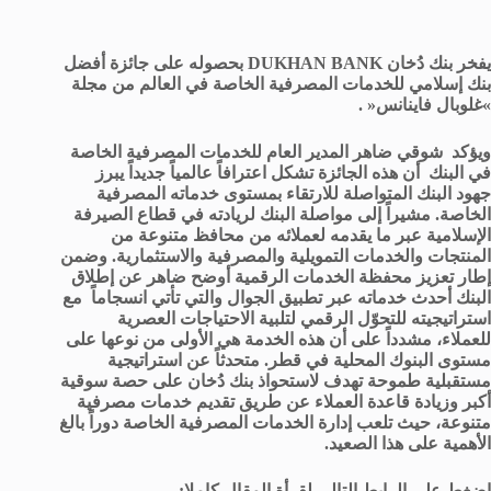
يفخر بنك دُخان
DUKHAN BANK بحصوله على جائزة أفضل
بنك إسلامي للخدمات المصرفية الخاصة في العالم من مجلة
»غلوبال فاينانس« .
ويؤكد شوقي ضاهر المدير العام للخدمات المصرفية الخاصة
في البنك أن هذه الجائزة تشكل اعترافاً عالمياً جديداً يبرز
جهود البنك المتواصلة للارتقاء بمستوى خدماته المصرفية
الخاصة. مشيراً إلى مواصلة البنك لريادته في قطاع الصيرفة
الإسلامية عبر ما يقدمه لعملائه من محافظ متنوعة من
المنتجات والخدمات التمويلية والمصرفية والاستثمارية. وضمن
إطار تعزيز محفظة الخدمات الرقمية أوضح ضاهر عن إطلاق
البنك أحدث خدماته عبر تطبيق الجوال والتي تأتي انسجاماً مع
استراتيجيته للتحوّل الرقمي لتلبية الاحتياجات العصرية
للعملاء، مشدداً على أن هذه الخدمة هي الأولى من نوعها على
مستوى البنوك المحلية في قطر. متحدثاً عن استراتيجية
مستقبلية طموحة تهدف لاستحواذ بنك دُخان على حصة سوقية
أكبر وزيادة قاعدة العملاء عن طريق تقديم خدمات مصرفية
متنوعة، حيث تلعب إدارة الخدمات المصرفية الخاصة دوراً بالغ
الأهمية على هذا الصعيد.
اضغط على الرابط التالي لقرأة المقال كاملا: