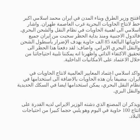
افتتح وزير الطرق وبناء المدن في ايران محمد اسلامي اكبر
خط لانتاج الحاويات البحرية غرب العاصمة طهران. واشار
اسلامي الى اهمية الحاويات في نظام النقل والشحن البحري.
فالدول الاجنبية ومنذ بداية الحظر سحبت من ايران جميع
حاوياتها البالغة 85 الف حاوية بهدف الإضرار بأسطول الشحن
والنقل البحري الايراني. واضاف: لقد دفعنا هذا الحظر الى
تحقيق الاكتفاء الذاتي واظهرنا انه يمكننا تلبية احتياجاتنا من
خلال الاعتماد على الامكانيات الداخلية.
واكد اسلامي اعتماد المعايير العالمية لانتاج الحاويات في
ايران، مضيفا بأن هذه الحاويات بالاضافة الى استخدامها في
نظام النقل البحري، يمكن استخدامها ايضا في السكك الحديدية
والنقل البري.
ويذكر ان المصنع الذي دشنه الوزير الايراني لديه القدرة على
انتاج 100 حاوية في اليوم وهو يلبي حجما كبيرا من احتياجات
البلاد.