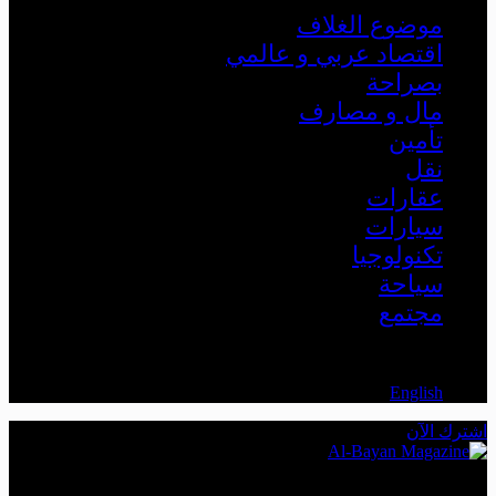
موضوع الغلاف
اقتصاد عربي و عالمي
بصراحة
مال و مصارف
تأمين
نقل
عقارات
سيارات
تكنولوجيا
سياحة
مجتمع
AR
English
اشترك الآن
The Leading Economic Magazine in the MENA Region