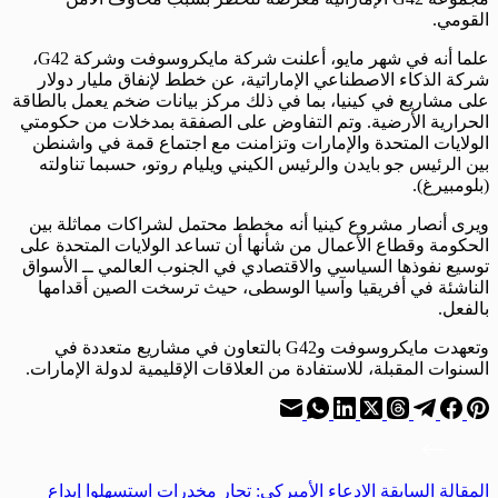
القومي.
علما أنه في شهر مايو، أعلنت شركة مايكروسوفت وشركة G42،
شركة الذكاء الاصطناعي الإماراتية، عن خطط لإنفاق مليار دولار
على مشاريع في كينيا، بما في ذلك مركز بيانات ضخم يعمل بالطاقة
الحرارية الأرضية. وتم التفاوض على الصفقة بمدخلات من حكومتي
الولايات المتحدة والإمارات وتزامنت مع اجتماع قمة في واشنطن
بين الرئيس جو بايدن والرئيس الكيني ويليام روتو، حسبما تناولته
(بلومبيرغ).
ويرى أنصار مشروع كينيا أنه مخطط محتمل لشراكات مماثلة بين
الحكومة وقطاع الأعمال من شأنها أن تساعد الولايات المتحدة على
توسيع نفوذها السياسي والاقتصادي في الجنوب العالمي ــ الأسواق
الناشئة في أفريقيا وآسيا الوسطى، حيث ترسخت الصين أقدامها
بالفعل.
وتعهدت مايكروسوفت وG42 بالتعاون في مشاريع متعددة في
السنوات المقبلة، للاستفادة من العلاقات الإقليمية لدولة الإمارات.
ال
مقالة
السابقة
الادعاء الأميركي: تجار مخدرات استسهلوا إيداع