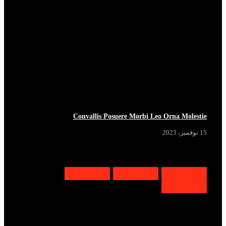
Convallis Posuere Morbi Leo Orna Molestie
15 نوفمبر، 2023
BREAKING
BREAKING
BREAKING
BREAKING