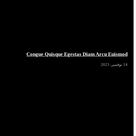
Congue Quisque Egestas Diam Arcu Euismod
14 نوفمبر، 2023