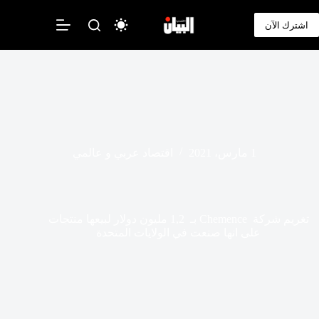
لتجاوز
لى
اشترك الآن
لمحتوى
1 مارس، 2021
اقتصاد عربي و عالمي
تغريم شركة Chemence بـ 1,2 مليون دولار لبيعها منتجات
على انها صنعت في الولايات المتحدة