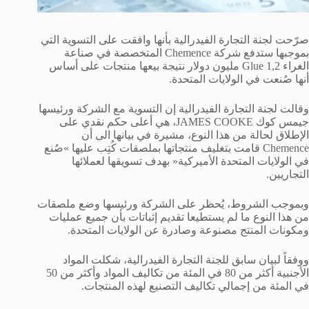
صرّحت لجنة التجارة الفيدرالية بأنها وافقت على التسوية التي
بموجبها ستدفع شركة Chemence المتخصصة في صناعة
الغراء Glue 1,2 مليون دولار نتيجة بيعها منتجات على أساس
أنها صُنعت في الولايات المتحدة.
وقالت لجنة التجارة الفيدرالية إن التسوية مع الشركة ورئيسها
جيمس كوك JAMES COOKE، هي أعلى حكم نقدي على
الإطلاق لحالة من هذا النوع، مشيرة في بيانها الى أن
Chemence قامت بتغليف منتجاتها بملصقات كُتِب عليها »صُنع
في الولايات المتحدة الأميركية« بهدف تسويقها لعملائها
التجاريين.
وبموجب الشروط، يُحظر على الشركة ورئيسها وضع ملصقات
من هذا النوع ما لم يستطيعا تقديم إثباتات بأن جميع عمليات
ومكونات المنتج مصنوعة وصادرة عن الولايات المتحدة.
ووفقاً لبيان سابق للجنة التجارة الفيدرالية، شكلت المواد
الأجنبية أكثر من 80 في المئة من تكاليف المواد وأكثر من 50
في المئة من إجمالي تكاليف التصنيع لهذه المنتجات.