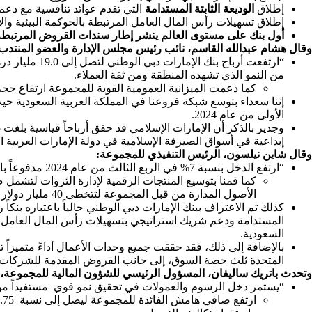
إطلاق
الوديعة
الثابتة
المستدامة
التي تقدم عوائد تنافسية مع دعم 
إطلاق تسهيلات رأس المال العامل المرتبطة بالحوكمة البيئية و
أول
بنك
على
مستوى
العالم
ينشر
إطار
سندات
القروض
المرتبطة
وقال هشام عبدالله القاسم، نائب رئيس مجلس الإدارة والعضو المنتدب
من النمو الذي تشهده المنطقة ومن ثقة العملاء.
كما دعمت الميزانية العمومية القوية للمجموعة ارتفاع حجم الإقراض بنسبة 9% ليتجاوز 100 مليار درهم للقروض الجديدة المقدمة 
الأولى من عام 2024.
إبداعية في أسواق الصيرفة الإسلامية في دولة الإمارات العربي
وقال
شاين
نيلسون،
الرئيس
التنفيذي
للمجموعة:
“ارتفع الدخل بنسبة 7% في الربع الثالث من عام 2024 مدفوعاً بالنمو القوي للقروض، وتحسن الهوامش والزيادة في دخل الرسوم والعمولات.
كما قمنا بتوسيع المنتجات الرقمية لإدارة الثروات لتشمل 
الأصول المدارة من قبل المجموعة لتتخطى 40 مليار دولار أمريكي.
كذلك تم الاعتراف ببنك الإمارات دبي الوطني حالياً باعتباره بنكا
المستدامة ودعم شريك استراتيجي بتسهيلات رأس المال العامل ال
السعودية.
بالإضافة إلى ذلك، فقد حققت جميع وحدات الأعمال أداءً متميزاً 
المتحدة ثلث حصة السوق، إلى جانب القروض المقدمة للشركات التي بلغت 70 مليار درهم من إجمالي القروض الجديدة مستفيداً من الحضور الإ
وتحدث باتريك ساليفان، المسؤول الرئيسي للشؤون المالية للمجموعة، قا
“يستمر دخل الرسوم والعمولات في تحقيق نمو قوي مستفيداً من ال