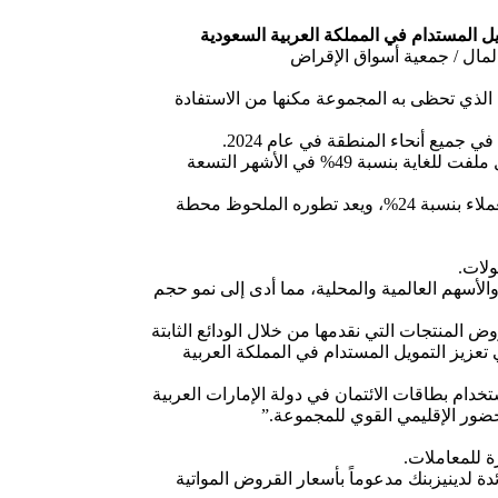
يل
المستدام
في
المملكة
العربية
السعودية
المال / جمعية أسواق الإقراض
ي التسعة أشهر الأولى من عام 2024، حيث أن الموقع الاستراتيجي الذي تحظى به المجموعة مكنها من الاستفادة
إننا سعداء بتوسع شبكة فروعنا في المملكة العربية السعودية حيث ساهم 19 فرعاً و59 جهاز صراف آلي مخصص في نمو القروض بشكل ملفت للغاية بنسبة 49% في الأشهر التسعة
وجدير بالذكر أن الإمارات الإسلامي قد حقق أرباحاً قياسية بلغت 2.5 مليار درهمفي عام 2024 مع نمو قوي جداً في التمويلات المقدمة للعملاء بنسبة 24%، ويعد تطوره الملحوظ محطة
الأسهم العالمية والمحلية، مما أدى إلى نمو حجم
وض المنتجات التي نقدمها من خلال الودائع الثابتة
عزيز التمويل المستدام في المملكة العربية
خدام بطاقات الائتمان في دولة الإمارات العربية
ة للمعاملات.
ن عام 2024 على خلفية ارتفاع صافي هامش الفائدة لدينيزبنك مدعوماً بأسعار القروض المواتية