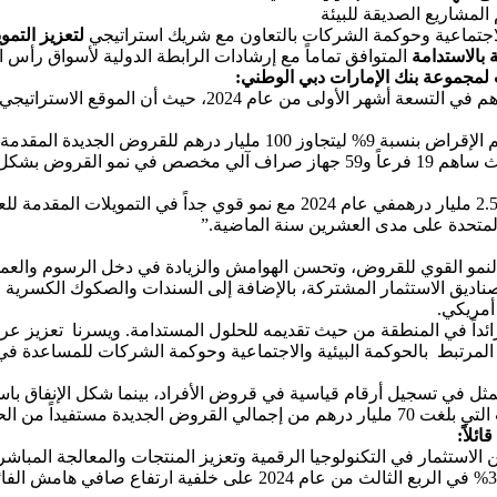
المشاريع الصديقة للبيئة
الاجتماعية وحوكمة الشركات بالتعاون مع شريك استراتيجي
لتعزيز
التمو
بالاستدامة
المتوافق تماماً مع إرشادات الرابطة الدولية لأسواق رأس 
 لمجموعة بنك الإمارات دبي الوطني:
“ارتفعت أرباح بنك الإمارات دبي الوطني لتصل إلى 19.0 مليار درهم ف
في جميع أنحاء المنطقة في عام 2024.
ة المتحدة على مدى العشرين سنة الماضية.”
صناديق الاستثمار المشتركة، بالإضافة إلى السندات والصكوك الكسرية و
ً رائداً في المنطقة من حيث تقديمه للحلول المستدامة. ويسرنا تعزيز عر
مرتبط بالحوكمة البيئية والاجتماعية وحوكمة الشركات للمساعدة في ت
تمثل في تسجيل أرقام قياسية في قروض الأفراد، بينما شكل الإنفاق باست
قليمي القوي للمجموعة.”
ئلاً
:
استثمار في التكنولوجيا الرقمية وتعزيز المنتجات والمعالجة المباشر
ارتفع صافي هامش الفائدة للمجموعة ليصل إلى نسبة 3.75% في الربع الثالث م