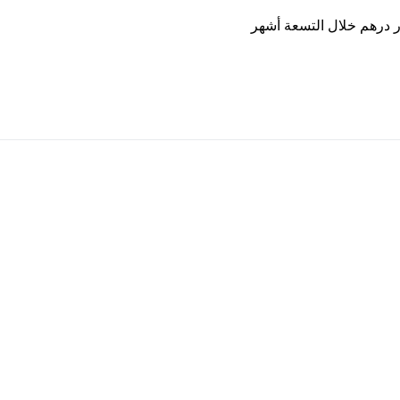
 دبي الوطني يحقق أرباحاً قياسية تبلغ 19.0 مليار درهم خلال التسعة أشهر