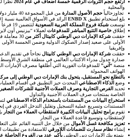
ارتفع حجم الثروات الرقمية خمسة أضعاف في عام 2024
نظراً 
والمحلية
تجاوزحالياً
حجم الأصول المدارة
من قبل المجموعة 40 مليار دولار أمريكي، مما يعكس النجاح المستمر لاستراتيجية إدارة الثروات لدينا
بلغ استخدام تطبيق
X
ENBD
الرائد في الأسواق العالمية نسبة 91%
توسعت
شبكة فروع المملكة العربية السعودية
لتتضمن 19 فرعاً و59 جهاز صراف آلي مخصص، مما أدى إلى نمو كبير للغاية للقروض بنسبة 49% في الأشهر التسعة الأولى من عام 2024
إطلاق
خاصية التتبع المباشر للمدفوعات
لعملاء “بيزنيس أون لاين
حققت
شركة الإمارات دبي الوطني كابيتال أكثر من
الأولى على صعيد إصدار الصكوك الدولية وضمن الخمسة الأولى 
وإفريقيا
حققت
شركة الإمارات دبي الوطني كابيتال
صدارة جدول مدراء الاكتتاب العالمي في منطقة الشرق الأوسط وش
منصة
“آني”
الهواتف المحمولة
بالتطلع نحو المستقبل، يتحول بنك الإمارات دبي الوطني إلى مركز إق
وضع
الذكاء الاصطناعي
المحدث حيز التطبيق في أقسام العمليا
تحديد
الفرص
التجارية وصرف العملات
الأجنبية
للشركات
الصغير
الخاصة بمنتجات صرف العملات الأجنبية والتداول
استخراج
البيانات من المستندات باستخدام الذكاء الاصطناعي
لتس
المستندات وتسريع عملية التسجيل وتقليل التدخل الفردي في إن
تقوم
برامج تحليل
البيانات
الكبيرة لاستقطاب العملاء من التجار
ب
لإستقطاب وتوسيع قاعدة العملاء من التجار
تعزيز
مكافحة
غسل
الأموال
من خلال حل التنبيه القائم على التع
إنشاء
نظام
سمارت
للضمانات
اللاورقي
للاستفادة من تطبيقات ال
يتمتع بنك الإمارات دبي الوطني
ب
أكبر
عدد
من
الفروع
الحاصلة
عل