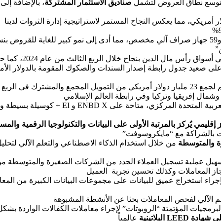
لتوسع نطاق العروض لتشمل
صناديق الاستثمار المشتركة
، بالإضافة إل
”
30 معاملة في أسو
على صعيد جدول رابطة إصدار السندات والصكوك المقومة بالدولار ا
مال إفريقيا وتركيا وفي رابطة العالم الإسلامي
للمدفوعات الفورية التي أطلقها مصرف الإمارات الع
ليمي يُركز بالمرتبة الأولى على البيانات والتكنولوجيا الرقمية والمسؤو
ت بالشراكة مع “مايكروسوفت”
ة والمتوسطة
من خلال استخدام الذكاء الاصطناعي والتعلم الآلي لتحليل 
هيل عملية تسجيل العملاء الجدد من الشركات الصغيرة والمتوسطة من
جاز المعاملات وكذلك تحسين تجربة العميل
إجراء استخراج عميق للبيانات على مجموعات البيانات الكبيرة من الم
لم الآلي لفحص المعاملات بحثا عن الأنشطة المشبوهة
برمجيات المؤتمتة “الروبوتات” لإجراء معاملات الكفالات الواردة بشك
ى
شهادة
LEED
البلاتينية
عالمياً