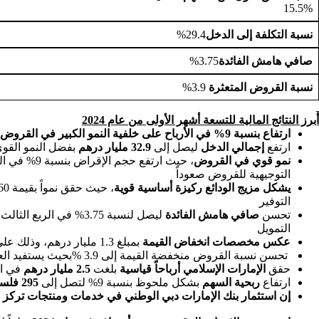
15.5%
نسبة التكلفة إلى الدخل
29.4%
صافي هامش الفائدة
3.75%
نسبة القروض المتعثرة
3.9%
أبرز النتائج المالية للتسعة أشهر الأولى من عام 2024
ارتفاع بنسبة 9% في الأرباح على خلفية النمو الكبير في القروض،
ارتفع
إجمالي
الدخل
ليصل إلى
32.9 مليار درهم
بفضل النمو القوي
نمو قوي في القروض
التوجيهية للقروض صعوداً
يشكل مزيج الودائع ركيزة أساسية
قوية
التوفير
تحسن
صافي هامش الفائدة
التمويل
عكس مخصصات انخفاض القيمة
بمبلغ 1.3 مليار درهم، وذلك على خلفية تنظيم وتسوية تكلفة المخاطر في الربع الثالث من عام 2024
تحسن نسبة القروض منخفضة القيمة إلى 3.9 %بحيث يستفيد العملاء من ظروف الاقتصاد المزدهر
حقق
الإمارات الإسلامي
أرباحاً قياسية
بلغت
2.5 مليار درهم
في التسعة أشه
ارتفاع
ربحية السهم
بشكل ملحوظ بنسبة 9% لتصل إلى
295 فلساً
إن استثمار بنك الإمارات دبي الوطني في خدمات ومنتجات تركز عل