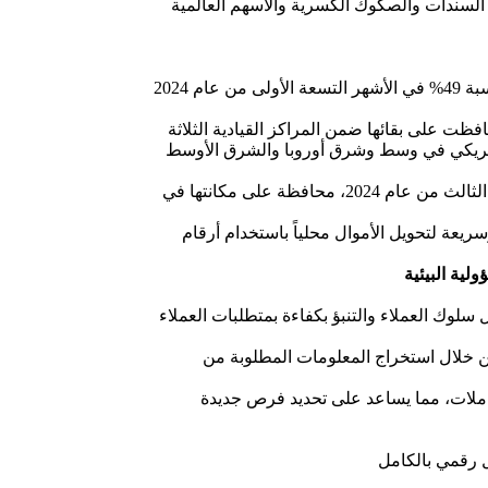
ى السندات والصكوك الكسرية والأسهم العالمية
اق رأس مال الدين بنجاح خلال الربع الثالث من عام 2024، كما حافظت على بقائها ضمن المراكز القيادية الثلاثة
لأمريكي في وسط وشرق أوروبا والشرق الأوسط
نجاحاً في تقديم الدعم لجمع 23 مليار دولار أمريكي من التمويل المجمع والمشترك في الربع الثالث من عام 2024، محافظة على مكانتها في
ربية المتحدة المركزي، متاحة على ENBD X و EI + كوسيلة بسيطة وسريعة لتحويل الأموال محلياً باستخدام أرقام
لية البيئية
سلوك العملاء والتنبؤ بكفاءة بمتطلبات العملاء
 خلال استخراج المعلومات المطلوبة من
عاملات، مما يساعد على تحديد فرص جديدة
ل رقمي بالكامل