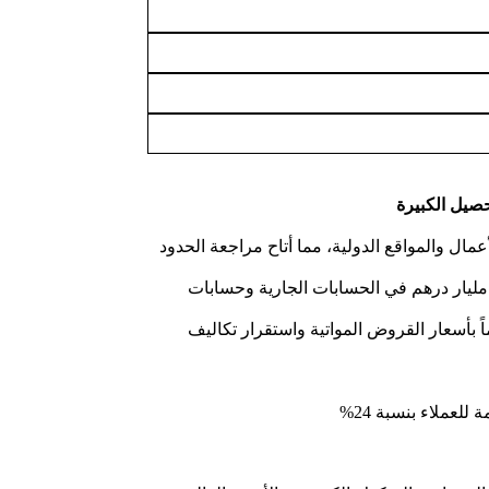
صيل الكبيرة
 محققاً نمواً ملفتاً في جميع وحدات الأعمال والمواقع الدولية، مما أتاح مراجعة الحدود
حيث حقق نمواً بقيمة 60 مليار درهم في التسعة أشهر الأولى من عام 2024، مع زيادة قدرها 33 مليار درهم في الحسابات الجارية وحسابات
دة لدينيزبنك مدعوماً بأسعار القروض المواتية واستقرار تكاليف