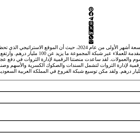
حقق بنك الإمارات دبي الوطني أرباحاً قياسية بلغت 19.0 مليار درهم للتسعة أشهر الأو
وم والعمولات. لقد ساعدت منصتنا الرقمية لإدارة الثروات في دفع عج
 المنتجات الرقمية لإدارة الثروات لتشمل السندات والصكوك الكسرية والأسهم 
سلامي النتائج المالية الأقوى له على الإطلاق مسجلاً أرباح بمبلغ 2.5 مليار درهم. ولقد مكن توسيع شبكة الفر