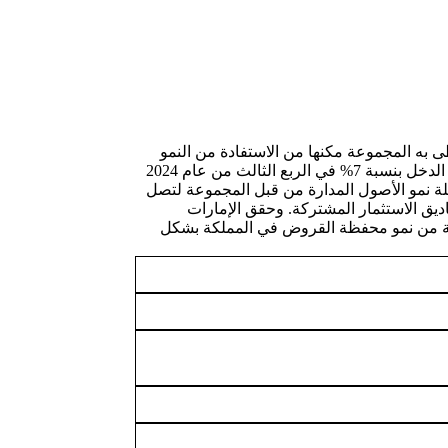
لى من عام 2024، حيث أن الموقع الاستراتيجي الذي تحظى به المجموعة مكنها من الاستفادة من النمو
الذي تشهده المنطقة ومن ثقة العملاء. وبلغ إجمالي القروض الجديدة المقدمة للعملاء عبر شبكة المجموعة ما يزيد عن 100 مليار درهم. وارتفع الدخل بنسبة 7% في الربع الثالث من عام 2024
لة نمو الأصول المدارة من قبل المجموعة لتصل
وصناديق الاستثمار المشتركة. وحقق الإمارات
وع في المملكة العربية السعودية من نمو محفظة القروض في المملكة بشكل