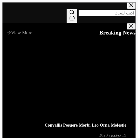
التجاوز
إلى
المحتوى
لا
توجد
Breaking News
View More
نتائج
Convallis Posuere Morbi Leo Orna Molestie
15 نوفمبر، 2023