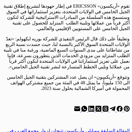
تقوم »أريكسون« ERICSSON في إطار جهودها لتشريع إطلاق تقنية
الجيل الخامس في الولايات المتحدة، بتعزيز استثماراتها في السوق
وستسمح هذه السلسلة من المبادرات الاستراتيجية للشركة لتكون
أكثر قرباً من عملائها وتلبية الطلب المتزايد للحصول على تقنية
الجيل الخامس على المستويين الإقليمي والعالمي.
وتعليقاً على ذلك قال الرئيس التنفيذي للشركة بوريه ايكهولم: »تعدّ
الولايات المتحدة السوق الأكبر بالنسبة لنا، حيث جسدت نسبة الربع
من نشاطاتنا على مدى السنوات السبع الماضية، ورغبة منا في تلبية
الطلب المتزايد من مزودي الخدمات الذين يتطورون بسرعة، فإننا
نعمل على تعزيز استثماراتنا في الولايات المتحدة لنكون أكثر قرباً
من عملائنا ونلبي الخطط المتسارعة لنشر تقنية الجيل الخامس«.
وتتوقع »أريكسون« ان يصل عدد المشتركين بتقنية الجيل الخامس
الى 150 مليوناً، ما يمثل 48 في المئة من جميع مشتركي الهواتف
المحمولة في أميركا الشمالية بحلول سنة 2023.
ال
مقالة
السابقة
موبايلي وأريكسون تتيحان لزوار مجمع العرب في