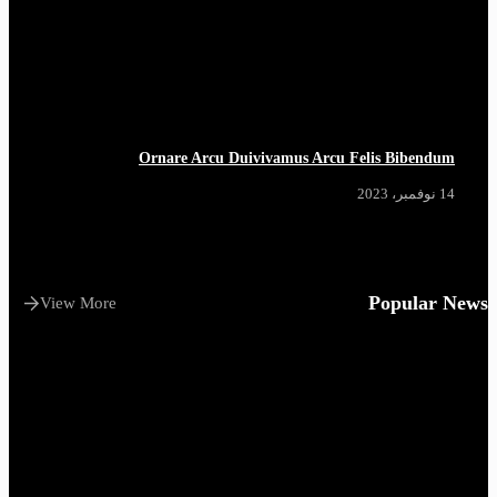
Ornare Arcu Duivivamus Arcu Felis Bibendum
14 نوفمبر، 2023
Popular News
View More