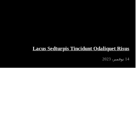
Lacus Sedturpis Tincidunt Odaliquet Risus
14 نوفمبر، 2023