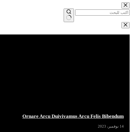
التجاوز
إلى
المحتوى
لا
توجد
Breaking News
نتائج
Ornare Arcu Duivivamus Arcu Felis Bibendum
14 نوفمبر، 2023